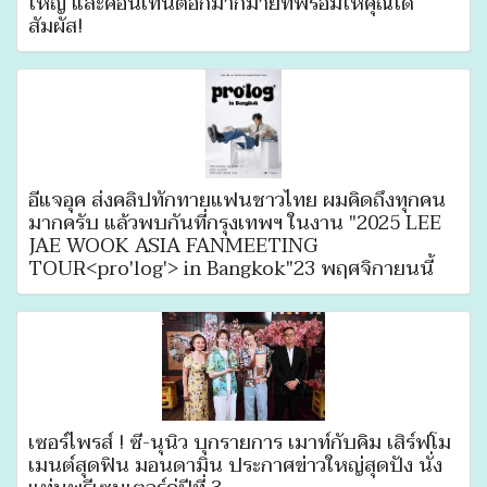
ใหญ่ และคอนเทนต์อีกมากมายที่พร้อมให้คุณได้
สัมผัส!
อีแจอุค ส่งคลิปทักทายแฟนชาวไทย ผมคิดถึงทุกคน
มากครับ แล้วพบกันที่กรุงเทพฯ ในงาน "2025 LEE
JAE WOOK ASIA FANMEETING
TOUR<pro'log'> in Bangkok"23 พฤศจิกายนนี้
เซอร์ไพรส์ ! ซี-นุนิว บุกรายการ เมาท์กับคิ้ม เสิร์ฟโม
เมนต์สุดฟิน มอนดามิน ประกาศข่าวใหญ่สุดปัง นั่ง