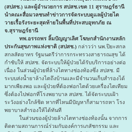
(สปสช.) และผู้อำนวยการ สปสช.เขต 11 สุราษฎร์ธานี
นำคณะสื่อมวลชนทำข่าวการจัดระบบดูแลผู้ป่วยไต
วายเรื้อรังระยะสุดท้ายในพื้นที่ประสบอุทกภัย ณ
จ.สุราษฎร์ธานี
ทพ.อรรถพร ลิ้มปัญญาเลิศ โฆษกสำนักงานหลัก
ประกันสุขภาพแห่งชาติ (สปสช.)
กล่าวว่า นพ.ปิยะสกล
สกลสัตยาทร รัฐมนตรีว่าการกระทรวงสาธารณสุข ได้
กำชับให้ สปสช. จัดระบบให้ผู้ป่วยได้รับบริการอย่างต่อ
เนื่อง ในส่วนผู้ป่วยที่ล้างไตทางช่องท้องซึ่ง สปสช. มี
ระบบส่งน้ำยาล้างไตถึงบ้านและมีจำนวนเก็บสำรองได้
มากเพียงพอ และผู้ป่วยที่ต้องฟอกไตด้วยเครื่องไตเทียม
ซึ่งต้องไปฟอกที่โรงพยาบาล สปสช. ได้จัดระบบเฝ้า
ระวังอย่างใกล้ชิด หากที่ไหนมีปัญหาก็สามารถหา โรง
พยาบาลสำรองให้ได้ทันที
ในส่วนของผู้ป่วยล้างไตทางช่องท้องนั้น จากการ
ติดตามสถานการณ์ร่วมกับองค์การเภสัชกรรม และ