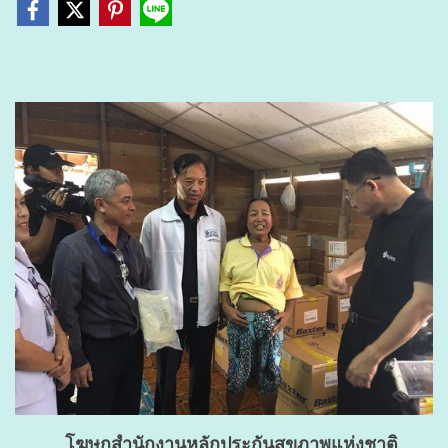
โฆษกสำนักงานหลักประกันสุขภาพแห่งชาติ