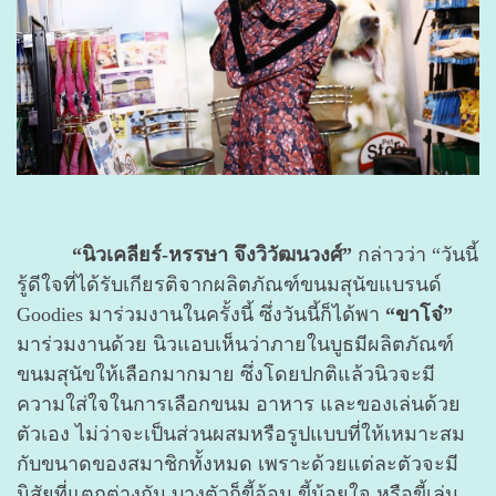
“นิวเคลียร์-หรรษา จึงวิวัฒนวงศ์”
กล่าวว่า “วันนี้
รู้ดีใจที่ได้รับเกียรติจากผลิตภัณฑ์ขนมสุนัขแบรนด์
Goodies มาร่วมงานในครั้งนี้ ซึ่งวันนี้ก็ได้พา
“ขาโจ๋”
มาร่วมงานด้วย นิวแอบเห็นว่าภายในบูธมีผลิตภัณฑ์
ขนมสุนัขให้เลือกมากมาย ซึ่งโดยปกติแล้วนิวจะมี
ความใส่ใจในการเลือกขนม อาหาร และของเล่นด้วย
ตัวเอง ไม่ว่าจะเป็นส่วนผสมหรือรูปแบบที่ให้เหมาะสม
กับขนาดของสมาชิกทั้งหมด เพราะด้วยแต่ละตัวจะมี
นิสัยที่แตกต่างกัน บางตัวก็ขี้อ้อน ขี้น้อยใจ หรือขี้เล่น