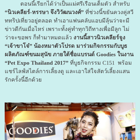
ตอนนี้เรียกได้ว่าเป็นแม่ศรีเรือนเต็มตัว สำหรับ
“นิวเคลียร์-หรรษา จึงวิวัฒนวงศ์”
ที่ช่วงนี้ขยันควงคู่สวี
ททริปเที่ยวอยู่ตลอด ทำเอาแฟนคลับแอบมีลุ้นว่าจะมี
ข่าวดีกันเมื่อไหร่ เพราะทั้งคู่ทำทุกวิถีทางเพื่อมีลูก ไม่
ว่าจะขอพร ก็ทำมาหมดแล้ว
งานนี้สาวนิวเคลียร์จูง
“เจ้าขาโจ๋” น้องหมาตัวโปรด มาร่วมกิจกรรมกับบูธ
ผลิตภัณฑ์ขนมสุนัข ภายใต้ชื่อแบรนด์ Goodies ในงาน
“Pet Expo Thailand 2017”
ที่บูธกิจกรรม C151 พร้อม
แชร์ไลฟ์สไตล์การเลี้ยงดู และเอาใส่ใจสัตว์เลี้ยงแสน
รักครั้งนี้อีกด้วย