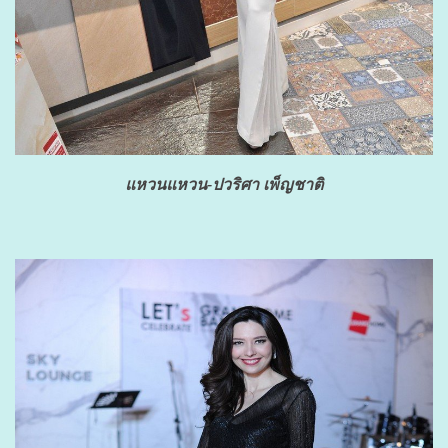
แหวนแหวน-ปวริศา เพ็ญชาติ