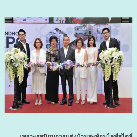
เพราะรสนิยมการแต่งบ้านสะท้อนไลฟ์สไตล์