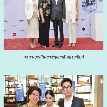
รจนา-ประไพ-ราชัญ-มาลี ทยานุวัฒน์