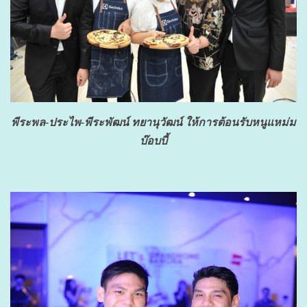
พีระพล-ประไพ-พีระพัฒน์ ทยานุวัฒน์ ให้การต้อนรับหนูแหม่ม
บ๊อบบี้