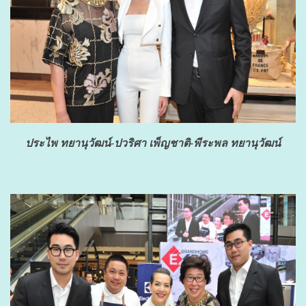
ประไพ ทยานุวัฒน์-ปวริศา เพ็ญชาติ-พีระพล ทยานุวัฒน์