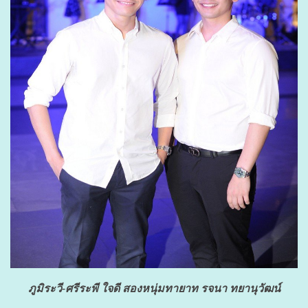
ภูมิระวี-ศรีระพี ใจดี สองหนุ่มทายาท รจนา ทยานุวัฒน์