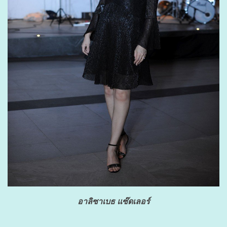
อาลิซาเบธ แซ๊ดเลอร์