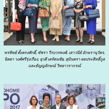
พรทิพย์ ตั้งตรงศักดิ์, พัชรา วีรบวรพงศ์, เสาวนีย์ อักษรานุวัตร,
นิตยา วงศ์ศรีรุ่งเรือง, ยุวดี เตรัตนชัย, สุมินตรา ผลประสิทธิ์กูล
และธัญญลักษณ์ วิทยาวรากรณ์