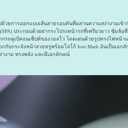
่ยมไปด้วยการออกแบบเส้นสายรอบคันที่ผสานความสง่างามเข้า
(SPA) ประกอบด้วยฝากระโปรงหน้ารถที่เพรียวยาว ซุ้มล้อที่ดู
พลจากรถคูเป้คอนเซ็ปต์ของวอลโว่ โดดเด่นด้วยรูปทรงไฟหน้า
วกกับกระจังหน้าสวยหรูพร้อมโลโก้ Iron Mark อันเป็นเอกล
สง่างาม ทรงพลัง และมีเอกลักษณ์