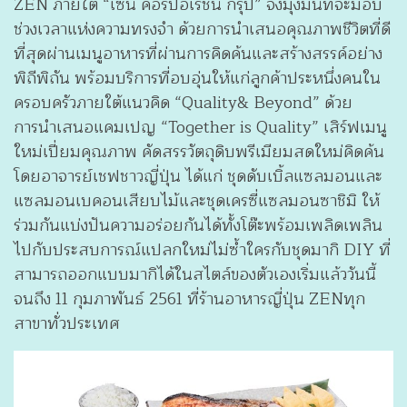
ZEN ภายใต้ “เซ็น คอร์ปอเรชั่น กรุ๊ป” จึงมุ่งมั่นที่จะมอบ
ช่วงเวลาแห่งความทรงจำ ด้วยการนำเสนอคุณภาพชีวิตที่ดี
ที่สุดผ่านเมนูอาหารที่ผ่านการคิดค้นและสร้างสรรค์อย่าง
พิถีพิถัน พร้อมบริการที่อบอุ่นให้แก่ลูกค้าประหนึ่งคนใน
ครอบครัวภายใต้แนวคิด “Quality& Beyond” ด้วย
การนำเสนอแคมเปญ “Together is Quality” เสิร์ฟเมนู
ใหม่เปี่ยมคุณภาพ คัดสรรวัตถุดิบพรีเมียมสดใหม่คิดค้น
โดยอาจารย์เชฟชาวญี่ปุ่น ได้แก่ ชุดดับเบิ้ลแซลมอนและ
แซลมอนเบคอนเสียบไม้และชุดเครซี่แซลมอนซาชิมิ ให้
ร่วมกันแบ่งปันความอร่อยกันได้ทั้งโต๊ะพร้อมเพลิดเพลิน
ไปกับประสบการณ์แปลกใหม่ไม่ซ้ำใครกับชุดมากิ DIY ที่
สามารถออกแบบมากิได้ในสไตล์ของตัวเองเริ่มแล้ววันนี้
จนถึง 11 กุมภาพันธ์ 2561 ที่ร้านอาหารญี่ปุ่น ZENทุก
สาขาทั่วประเทศ