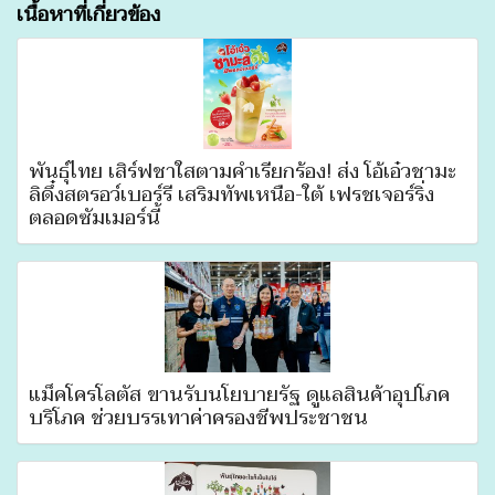
เนื้อหาที่เกี่ยวข้อง
พันธุ์ไทย เสิร์ฟชาใสตามคำเรียกร้อง! ส่ง โอ้เอ๋วชามะ
ลิดึ๋งสตรอว์เบอร์รี เสริมทัพเหนือ-ใต้ เฟรชเจอร์ริ่ง
ตลอดซัมเมอร์นี้
แม็คโครโลตัส ขานรับนโยบายรัฐ ดูแลสินค้าอุปโภค
บริโภค ช่วยบรรเทาค่าครองชีพประชาชน