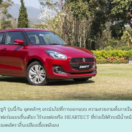
ซูซูกิ รุ่นนี้กัน จุดหลักๆ จะเน้นไปที่การออกแบบ ความสวยงามทั้งภาย
พลทฟอร์มแบบชิ้นเดียว ไร้รอยต่อหรือ HEARTECT ที่ช่วยให้ตัวรถมีน้ำ
ยลดอัตราสิ้นเปลืองเชื้อเพลิงลง