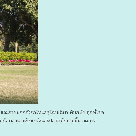
ในและภายนอกตัวรถให้แลดูโฉบเฉี่ยว ทันสมัย จุดที่โดด
หนักน้อยลงแต่แข็งแกร่งและปลอดภัยมากขึ้น ลดการ