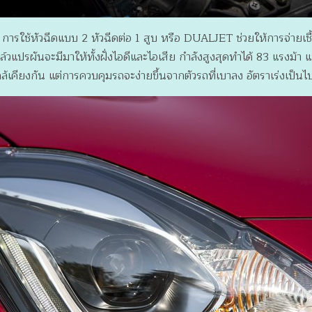
การใช้หัวฉีดแบบ 2 หัวฉีดต่อ 1 สูบ หรือ DUALJET ช่วยให้การจ่ายเชื้อ
วแปรผันจะมีมาให้ทั้งฝั่งไอดีและไอเสีย กำลังสูงสุดทำได้ 83 แรงม้า แม้จ
่ใกล้เคียงกัน แต่การควบคุมรถจะง่ายขึ้นจากตัวรถที่เบาลง อัตราเร่งเป็นไ