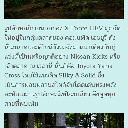
รูปลักษณ์ภายนอกของ X Force HEV ถูกจัด
ให้อยู่ในกลุ่มตลาดของ คอมแพ็ค เอชยูวี ดัง
นั้นขนาดและดีไซน์ตัวรถจึงมาแนวเดียวกับคู่
แข่งที่เป็นเครือญาติอย่าง Nissan Kicks หรือ
เจ้าตลาด ณ เวลานี้ นั่นก็คือ Toyota Yaris
Cross โดยใช้แนวคิด Silky & Solid ซึ่ง
เป็นการผสมผสานสไตล์อันโดดเด่นทรงพลัง
สะท้อนผ่านรูปลักษณ์เท่โฉบเฉี่ยว ดึงดูดทุก
สายที่พบเห็น