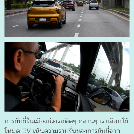
การขับขี่ในเมืองช่วงรถติดๆ คลานๆ เราเลือกใช้
โหมด EV เน้นความราบรื่นของการขับขี่จาก