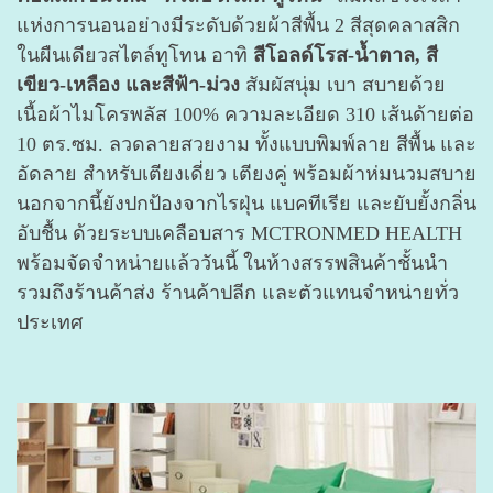
แห่งการนอนอย่างมีระดับด้วยผ้าสีพื้น 2 สีสุดคลาสสิก
ในผืนเดียวสไตล์ทูโทน อาทิ
สีโอลด์โรส-น้ำตาล, สี
เขียว-เหลือง และสีฟ้า-ม่วง
สัมผัสนุ่ม เบา สบายด้วย
เนื้อผ้าไมโครพลัส 100% ความละเอียด 310 เส้นด้ายต่อ
10 ตร.ซม. ลวดลายสวยงาม ทั้งแบบพิมพ์ลาย สีพื้น และ
อัดลาย สำหรับเตียงเดี่ยว เตียงคู่ พร้อมผ้าห่มนวมสบาย
นอกจากนี้ยังปกป้องจากไรฝุ่น แบคทีเรีย และยับยั้งกลิ่น
อับชื้น ด้วยระบบเคลือบสาร MCTRONMED HEALTH
พร้อมจัดจำหน่ายแล้ววันนี้ ในห้างสรรพสินค้าชั้นนำ
รวมถึงร้านค้าส่ง ร้านค้าปลีก และตัวแทนจำหน่ายทั่ว
ประเทศ