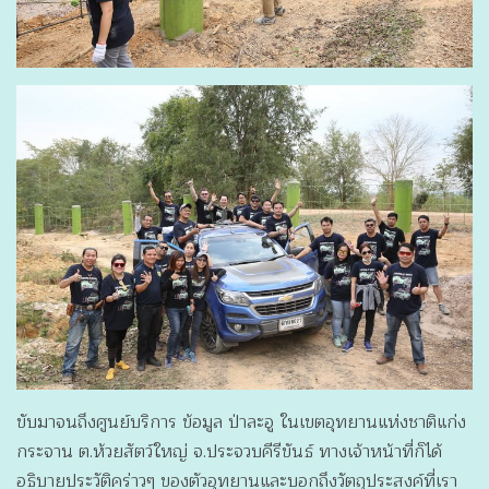
ขับมาจนถึงศูนย์บริการ ข้อมูล ป่าละอู ในเขตอุทยานแห่งชาติแก่ง
กระจาน ต.ห้วยสัตว์ใหญ่ จ.ประจวบคีรีขันธ์ ทางเจ้าหน้าที่ก็ได้
อธิบายประวัติคร่าวๆ ของตัวอุทยานและบอกถึงวัตถุประสงค์ที่เรา