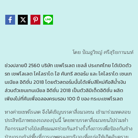
โดย ปัณฐวิชญ์ ศรีสุริยกานนท์
ช่วงปลายปี 2560 บริษัท เชฟโรเลต เซลส์ ประเทศไทย ได้เปิดตัว
รถ เชฟโลเลต โคโลราโด ไฮ คันทรี สตอร์ม และ โคโลราโด เซนเท
นเนียล อิดิชั่น 2018 โดยตัวสตอร์มนั้นได้เพิ่มสีใหม่คือสีน้ำเงิน
ส่วนตัวเซนเทนเนียล อิดิชั่น 2018 เป็นตัวลิมิเต็ดอิดิชั่น ผลิต
เพียงไม่กี่คันเพื่อฉลองครบรอบ 100 ปี ของ กระบะเชฟโรเลต
ทางค่ายเชฟโรเลต จึงได้เชิญบรรดาสื่อมวลชน เข้ามาร่วมทดสอบ
ประสิทธิภาพของรถสองรุ่นนี้ โดยพาบรรดาสื่อมวลชนไปร่วมทำ
กิจกรรมสร้างโป่งเทียมและช่วยกันสร้างรั้วกึ่งถาวรเพื่อป้องกันช้าง
ป่าบุกรุกเข้าสู่พื้นที่การเกษตรและบริเวณที่จะก่อให้เกิดอันตราย