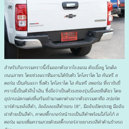
สำหรับกิจกรรมคราวนี้เริ่มออกตัวจากโรงแรม ดับเบิ้ลยู โฮเต็ล
ถนนสาทร โดยช่วงแรกทีมงานได้ขับตัว โคโลราโด ไฮ คันทรี ส
ตอร์ม เป็นคันแรก ซึ่งตัว โคโลราโด ไฮ คันทรี สตอร์ม ที่เราขับขี่
คราวนี้เป็นตัวสีน้ำเงิน ซึ่งถือว่าเป็นตัวธงของรุ่นนี้เลยทีเดียว โดย
อุปกรณ์ตกแต่งที่เสริมเข้ามาแตกต่างจากตัวธรรมดาคือ สปอร์ต
บาร์ด้านหลังสีดำ, ล้ออัลลอยสีดำขอบ 18”, มือจับเปิดประตู มือจับ
ฝาท้ายเป็นสีดำ, คาดสติ๊กเกอร์หน้ารถเป็นสีดำพร้อมใส่โลโก้ ส
ตอร์ม แอบเพิ่มความสวยด้วยสติ๊กเกอร์ลายยางรถสีดำด้านข้างรถ