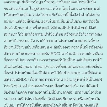
ออกจากศูนย์บริการข้อมูล ป่าละอู เราขับแบบออนโรดแป็ปนึง
ก่อนที่จะเลี้ยวเข้าไปสู่เส้นทางออฟโรด โดยในช่วงแรกทีมงานได้
ใช้โหมดขับเคลื่อน 2 ล้อ ในการขับขี่คราวนี้ ซึ่งถือว่าผ่านได้อย่าง
สบายๆ แต่ต้องมีเพิ่มคันเร่งส่งให้ผ่านขึ้นเนินไปบ้าง และต้องใช้
คันเร่งเนียนๆ บ้าง เพื่อช่วยเค้าให้ผ่านเนินไปให้ได้ พอไปถึงที่
หมายเราก็ร่วมทำกิจกรรม ทำโป่งเทียม สร้างแนวรั่วกึ่งถาวร หลัง
จากทำกิจกรรมเสร็จ เราก็ขับออกมาเส้นทางเดิม แต่คราวนี้ทาง
ทีมงานใช้ระบบขับเคลื่อนแบบ 4 ล้อขับออกมาจากพื้นที่ พร้อมทั้ง
เปิดระบบตัวช่วยลงทางลาดชัน(HDC) เราข้ามเรื่องระบบขับเคลื่อน
สี่ล้อออกไปเลยหละกัน เพราะว่าพอปรับไปที่โหมดขับสี่แล้ว เราใช้
เดินคันเร่งน้อยมาก ด้วยกำลังของเครื่องยนต์และระบบขับเคลื่อน
สี่ล้อทำให้รถเข้าเคลื่อนที่ไปข้างหน้าได้อย่างสบายๆ และที่ทีมงาน
เปิดระบบ(HDC) ก็อยากจะทราบว่าถ้าเราเข้ามาสู่พื้นที่ ที่เป็นออฟ
โรดจริงๆ การทำงานของเจ้าระบบนี้จะเป็นอย่างไร บอกได้เลยว่า
ขับง่ายเกินคาด เวลาลงจากเนินที่มีทางลาดชัน เจ้าระบบนี้จะช่วย
ชะลอความเร็วให้เรา โดยที่เราไม่ต้องเหยียบเบรกหรือเหยียบคัน
เร่งเลย ทำให้การขับขี่แบบออฟโรดง่ายขึ้นมาอีกเป็นกองเลยที