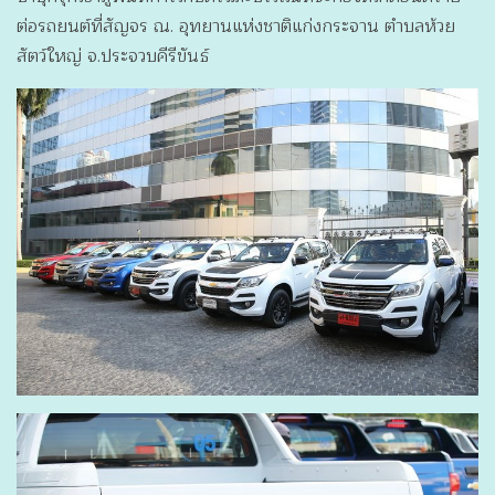
ต่อรถยนต์ที่สัญจร ณ. อุทยานแห่งชาติแก่งกระจาน ตำบลห้วย
สัตว์ใหญ่ จ.ประจวบคีรีขันธ์