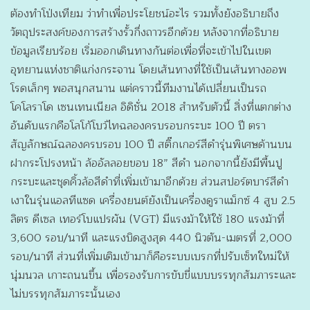
ต้องทำโป่งเทียม ว่าทำเพื่อประโยชน์อะไร รวมทั้งยังอธิบายถึง
วัตถุประสงค์ของการสร้างรั้วกึ่งถาวรอีกด้วย หลังจากที่อธิบาย
ข้อมูลเรียบร้อย เริ่มออกเดินทางกันต่อเพื่อที่จะเข้าไปในเขต
อุทยานแห่งชาติแก่งกระจาน โดยเส้นทางที่ใช้เป็นเส้นทางออพ
โรดเล็กๆ พอสนุกสนาน แต่คราวนี้ทีมงานได้เปลี่ยนเป็นรถ
โคโลราโด เซนเทนเนียล อิดิชั่น 2018 สำหรับตัวนี้ สิ่งที่แตกต่าง
อันดับแรกคือโลโก้โบว์ไทฉลองครบรอบกระบะ 100 ปี ตรา
สัญลักษณ์ฉลองครบรอบ 100 ปี สติ๊กเกอร์สีดำรุ่นพิเศษด้านบน
ฝากระโปรงหน้า ล้ออัลลอยขอบ 18” สีดำ นอกจากนี้ยังมีพื้นปู
กระบะและชุดคิ้วล้อสีดำที่เพิ่มเข้ามาอีกด้วย ส่วนสปอร์ตบาร์สีดำ
เงาในรุ่นแอลทีแซด เครื่องยนต์ยังเป็นเครื่องดูราแม็กซ์ 4 สูบ 2.5
ลิตร ดีเซล เทอร์โบแปรผัน (VGT) มีแรงม้าให้ใช้ 180 แรงม้าที่
3,600 รอบ/นาที และแรงบิดสูงสุด 440 นิวตัน-เมตรที่ 2,000
รอบ/นาที ส่วนที่เพิ่มเติมเข้ามาก็คือระบบเบรกที่ปรับเซ็ทใหม่ให้
นุ่มนวล เกาะถนนขึ้น เพื่อรองรับการขับขี่แบบบรรทุกสัมภาระและ
ไม่บรรทุกสัมภาระนั้นเอง