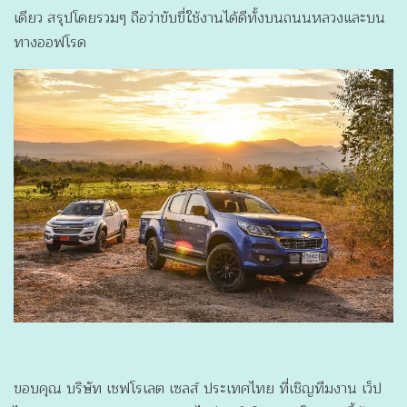
เดียว
สรุปโดยรวมๆ ถือว่าขับขี่ใช้งานได้ดีทั้งบนถนนหลวงและบน
ทางออฟโรด
ขอบคุณ บริษัท เชฟโรเลต เซลส์ ประเทศไทย ที่เชิญทีมงาน เว็ป