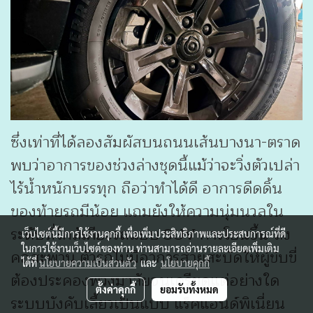
ซึ่งเท่าที่ได้ลองสัมผัสบนถนนเส้นบางนา-ตราด
พบว่าอาการของช่วงล่างชุดนี้แม้ว่าจะวิ่งตัวเปล่า
ไร้น้ำหนักบรรทุก ถือว่าทำได้ดี อาการดีดดิ้น
ของท้ายรถมีน้อย แถมยังให้ความนุ่มนวลใน
ระดับที่ใกล้เคียงรถแบบ SUV การโยนขึ้น-ลง
เว็บไซต์นี้มีการใช้งานคุกกี้ เพื่อเพิ่มประสิทธิภาพและประสบการณ์ที่ดี
ในการใช้งานเว็บไซต์ของท่าน ท่านสามารถอ่านรายละเอียดเพิ่มเติม
คอสะพาน ตัวรถไม่มีอาการส่ายสะบัดให้ผู้ขับขี่
ได้ที่
นโยบายความเป็นส่วนตัว
และ
นโยบายคุกกี้
ต้องประคองพวงมาลัยจนเครียดแต่อย่างใด
ตั้งค่าคุกกี้
ยอมรับทั้งหมด
ระบบบังคับเลี้ยวเป็นแบบ แร็คแอนด์พิเนี่ยน