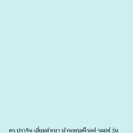
ดร.ปราจิน เอี่ยมลำเนา นำรถยนต์โรลส์-รอยซ์ รุ่น