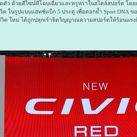
ิดตัว ด้วยดีไซน์
ที่โฉบเฉี่ยวและหรูหราในสไตล์สปอร์ต โดย
ซีวิค ในรูปแบบแฮทช์แบ็ก 5 ประตู เพื่อตอกย้ำ Sport DNA ข
ีวิค ใหม่ ได้ถูกปลุกเร้าจิตวิญญาณ
ความสปอร์ตให้ร้อนแรงย