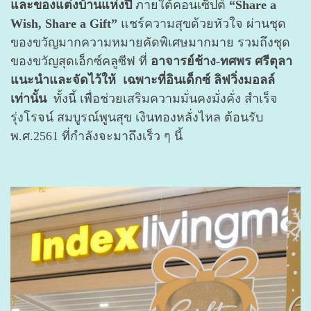
และของแต่งบ้านแห่งปี
ภายใต้คอนเซ็ปต์
“Share a
Wish, Share a Gift”
แชร์ความสุขด้วยหัวใจ ผ่านชุด
ของขวัญมากความหมายคัดพิเศษมากมาย รวมถึงชุด
ของขวัญสุดเอ็กซ์คลูซีฟ ที่
อาจารย์ช้าง-ทศพร ศรีตุลา
แนะนำและจัดไว้ให้ เฉพาะที่อินเด็กซ์ ลิฟวิ่งมอลล์
เท่านั้น
ทั้งนี้ เพื่อช่วยเสริมความมั่นคงมั่งคั่ง สำเร็จ
รุ่งโรจน์ สมบูรณ์พูนสุข เงินทองหลั่งไหล ต้อนรับ
พ.ศ.2561 ที่กำลังจะมาถึงเร็ว ๆ นี้