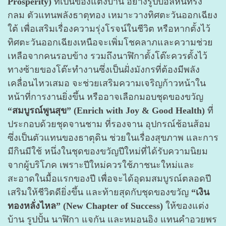
Prosperity)
ที่เป็นของแต่งบ้าน อย่างรูปบอลหินทรง
กลม ตัวแทนพลังธาตุทอง เหมาะวางทิศตะวันออกเฉียง
ใต้ เพื่อเสริมเรื่องความรุ่งโรจน์ในชีวิต หรือหากตั้งไว้
ทิศตะวันออกเฉียงเหนือจะเพิ่มโชคลาภและความช่วย
เหลือจากคนรอบข้าง รวมถึงนาฬิกาตั้งโต๊ะควรตั้งไว้
ทางซ้ายของโต๊ะทำงานซึ่งเป็นฝั่งมังกรที่ต้องมีพลัง
เคลื่อนไหวเสมอ จะช่วยเสริมความเจริญก้าวหน้าใน
หน้าที่การงานยิ่งขึ้น หรืออาจเลือกมอบชุดของขวัญ
“สมบูรณ์พูนสุข” (Enrich with Joy & Good Health)
ที่
ประกอบด้วยชุดจานชาม ที่รองจาน อุปกรณ์ช้อนส้อม
ซึ่งเป็นตัวแทนของธาตุดิน ช่วยในเรื่องสุขภาพ และการ
มีกินมีใช้ หนึ่งในชุดของขวัญปีใหม่ที่ได้รับความนิยม
จากผู้บริโภค เพราะปีใหม่ควรใช้ภาชนะใหม่และ
สะอาดในมื้อแรกของปี เพื่อจะได้อุดมสมบูรณ์ตลอดปี
เสริมให้ชีวิตดียิ่งขึ้น และท้ายสุดกับชุดของขวัญ
“เงิน
ทองหลั่งไหล” (New Chapter of Success)
ให้ของแต่ง
บ้าน รูปปั้น นาฬิกา แจกัน และหมอนอิง แทนคำอวยพร